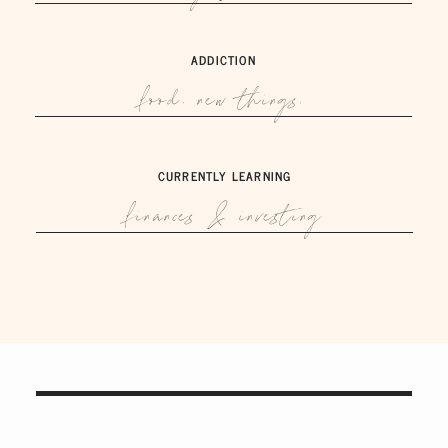
ADDICTION
food. new things.
CURRENTLY LEARNING
finances & investing