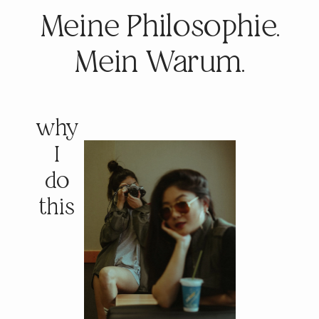
Meine Philosophie.
Mein Warum.
why
I
do
this