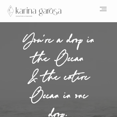
HOME
You're a drop in
the Ocean
ABOUT
& the entire
EMERGE MASTERMIND
Ocean in one
ONLINEKURSE
drop.