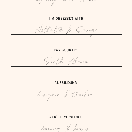
my dog. don't @ me
I'M OBSESSES WITH
Ästhetik & Design
FAV COUNTRY
South Africa
AUSBILDUNG
designer & teacher
I CAN'T LIVE WITHOUT
dancing & horses